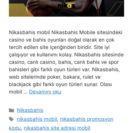
Nikasbahis mobil Nikasbahis Mobile sitesindeki
casino ve bahis oyunları doğal olarak en çok
tercih edilen site içeriğinden biridir. Site iyi
çalışıyor ve kullanımı kolay. Nikasbahis sitesinde
casino, canlı casino, bahis, canlı bahis ve spor
bahisleri gibi farklı oyun türleri var. Nikasbahis,
web sitelerinde poker, bakara, rulet ve
blackjack gibi farklı oyun türleri sunar. Olası
mobil …
Devamını oku
Kategoriler
Nikasbahis
Etiketler
nikasbahis mobil
,
nikasbahis promosyon
kodu
,
nikasbahis site adresi mobil