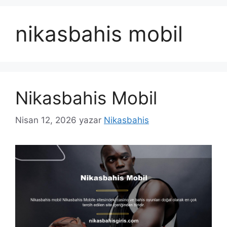
nikasbahis mobil
Nikasbahis Mobil
Nisan 12, 2026
yazar
Nikasbahis