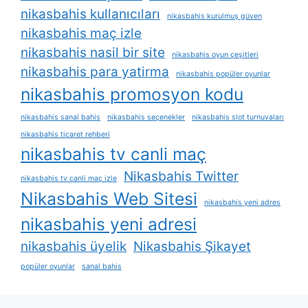
nikasbahis kullanıcıları
nikasbahis kurulmuş güven
nikasbahis maç izle
nikasbahis nasil bir site
nikasbahis oyun çeşitleri
nikasbahis para yatirma
nikasbahis popüler oyunlar
nikasbahis promosyon kodu
nikasbahis sanal bahis
nikasbahis seçenekler
nikasbahis slot turnuvaları
nikasbahis ticaret rehberi
nikasbahis tv canli maç
Nikasbahis Twitter
nikasbahis tv canli maç izle
Nikasbahis Web Sitesi
nikasbahis yeni adres
nikasbahis yeni adresi
nikasbahis üyelik
Nikasbahis Şikayet
popüler oyunlar
sanal bahis