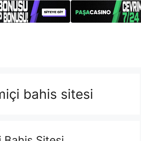
içi bahis sitesi
 Bahis Sitesi