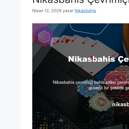
Nisan 12, 2026
yazar
Nikasbahis