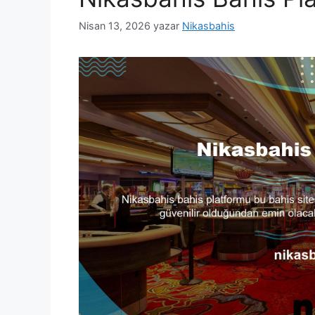
Nisan 13, 2026
yazar
Nikasbahis