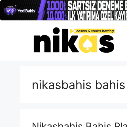
İçeriğe
atla
nikasbahis bahis
Nikasbahis Bahis Pl