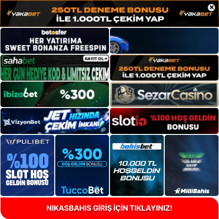
×
NIKASBAHIS GİRİŞ İÇİN TIKLAYINIZ!