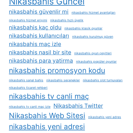
Nikasbahis Güncel
nikasbahis güvenlir mi
nikasbahis hizmet avantajları
nikasbahis hizmet erişimi
nikasbahis hızlı üyelik
nikasbahis kaç oldu
nikasbahis klasik oyunlar
nikasbahis kullanıcıları
nikasbahis kurulmuş güven
nikasbahis maç izle
nikasbahis nasil bir site
nikasbahis oyun çeşitleri
nikasbahis para yatirma
nikasbahis popüler oyunlar
nikasbahis promosyon kodu
nikasbahis sanal bahis
nikasbahis seçenekler
nikasbahis slot turnuvaları
nikasbahis ticaret rehberi
nikasbahis tv canli maç
Nikasbahis Twitter
nikasbahis tv canli maç izle
Nikasbahis Web Sitesi
nikasbahis yeni adres
nikasbahis yeni adresi