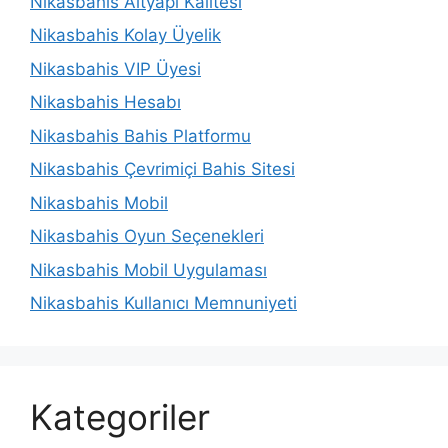
Nikasbahis Altyapı Kalitesi
Nikasbahis Kolay Üyelik
Nikasbahis VIP Üyesi
Nikasbahis Hesabı
Nikasbahis Bahis Platformu
Nikasbahis Çevrimiçi Bahis Sitesi
Nikasbahis Mobil
Nikasbahis Oyun Seçenekleri
Nikasbahis Mobil Uygulaması
Nikasbahis Kullanıcı Memnuniyeti
Kategoriler