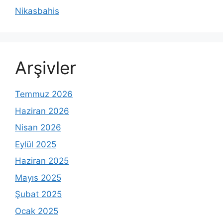
Nikasbahis
Arşivler
Temmuz 2026
Haziran 2026
Nisan 2026
Eylül 2025
Haziran 2025
Mayıs 2025
Şubat 2025
Ocak 2025