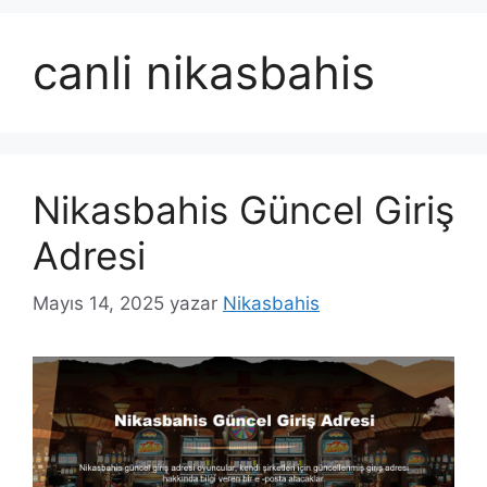
canli nikasbahis
Nikasbahis Güncel Giriş
Adresi
Mayıs 14, 2025
yazar
Nikasbahis