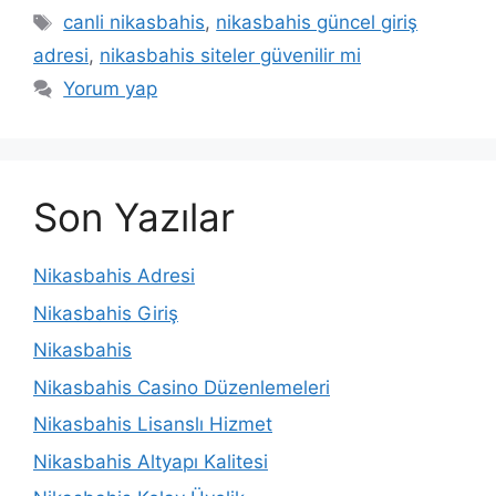
Etiketler
canli nikasbahis
,
nikasbahis güncel giriş
adresi
,
nikasbahis siteler güvenilir mi
Yorum yap
Son Yazılar
Nikasbahis Adresi
Nikasbahis Giriş
Nikasbahis
Nikasbahis Casino Düzenlemeleri
Nikasbahis Lisanslı Hizmet
Nikasbahis Altyapı Kalitesi